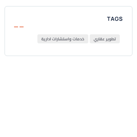
TAGS
تطوير عقاري
خدمات واستشارات ادارية
Get Free
Consultations
SPECIAL ADVISORS
Quis autem vel eum iure
repreh ende