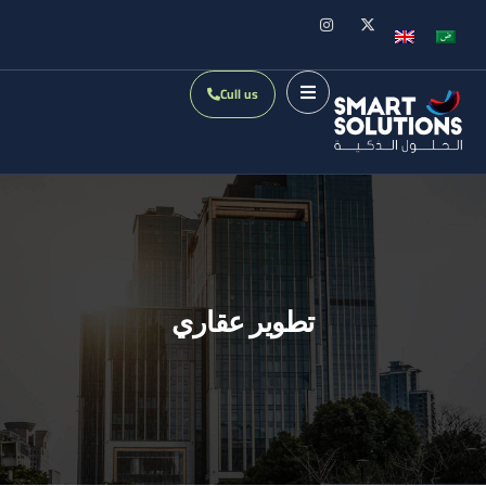
Cull us
تطوير عقاري